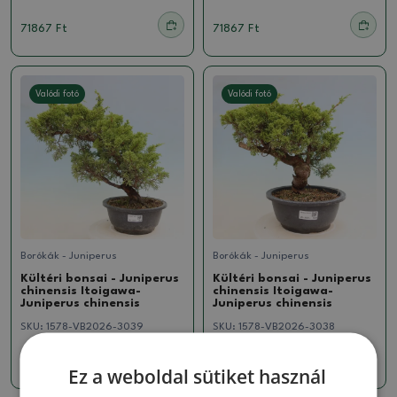
71867 Ft
71867 Ft
Valódi fotó
Valódi fotó
Borókák - Juniperus
Borókák - Juniperus
Kültéri bonsai - Juniperus
Kültéri bonsai - Juniperus
chinensis Itoigawa-
chinensis Itoigawa-
Juniperus chinensis
Juniperus chinensis
SKU:
1578-VB2026-3039
SKU:
1578-VB2026-3038
71867 Ft
71867 Ft
Ez a weboldal sütiket használ