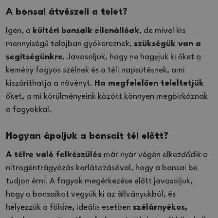
A bonsai átvészeli a telet?
Igen, a
kültéri
bonsaik
ellenállóak
, de mivel kis
mennyiségű talajban gyökereznek,
szükségük van a
segítségünkre
. Javasoljuk, hogy ne hagyjuk ki őket a
kemény fagyos szélnek és a téli napsütésnek, ami
kiszáríthatja a növényt.
Ha megfelelően teleltetjük
őket, a mi körülményeink között könnyen megbirkóznak
a fagyokkal.
Hogyan ápoljuk a bonsait tél előtt?
A télre való felkészülés
már nyár végén elkezdődik a
nitrogéntrágyázás korlátozásával, hogy a bonsai be
tudjon érni. A fagyok megérkezése előtt javasoljuk,
hogy a bonsaikat vegyük ki az állványukból, és
helyezzük a földre, ideális esetben
szélárnyékos,