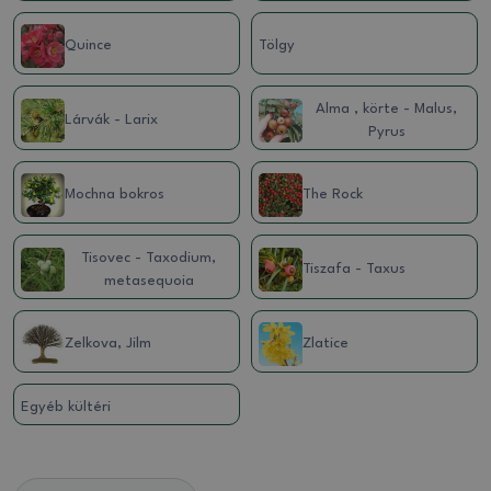
Quince
Tölgy
Alma , körte - Malus,
Lárvák - Larix
Pyrus
Mochna bokros
The Rock
Tisovec - Taxodium,
Tiszafa - Taxus
metasequoia
Zelkova, Jilm
Zlatice
Egyéb kültéri