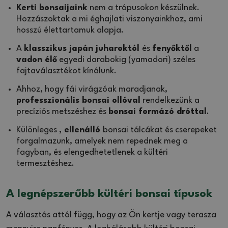
Kerti bonsaijaink
nem a trópusokon készülnek.
Hozzászoktak a mi éghajlati viszonyainkhoz, ami
hosszú élettartamuk alapja.
A
klasszikus japán juharoktól
és
fenyőktől
a
vadon élő
egyedi darabokig (yamadori) széles
fajtaválasztékot kínálunk.
Ahhoz, hogy fái virágzóak maradjanak,
professzionális bonsai ollóval
rendelkezünk a
precíziós metszéshez és
bonsai formázó dróttal
.
Különleges
, ellenálló
bonsai tálcákat és cserepeket
forgalmazunk, amelyek nem repednek meg a
fagyban, és elengedhetetlenek a kültéri
termesztéshez.
A legnépszerűbb kültéri bonsai típusok
A választás attól függ, hogy az Ön kertje vagy terasza