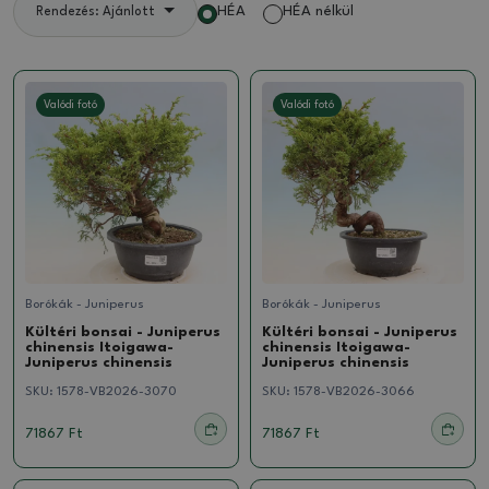
HÉA
HÉA nélkül
Rendezés: Ajánlott
Valódi fotó
Valódi fotó
Borókák - Juniperus
Borókák - Juniperus
Kültéri bonsai - Juniperus
Kültéri bonsai - Juniperus
chinensis Itoigawa-
chinensis Itoigawa-
Juniperus chinensis
Juniperus chinensis
SKU:
1578-VB2026-3070
SKU:
1578-VB2026-3066
71867 Ft
71867 Ft