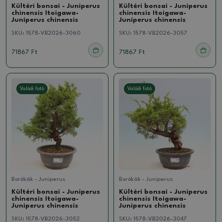
Kültéri bonsai - Juniperus
Kültéri bonsai - Juniperus
chinensis Itoigawa-
chinensis Itoigawa-
Juniperus chinensis
Juniperus chinensis
SKU:
1578-VB2026-3060
SKU:
1578-VB2026-3057
71867 Ft
71867 Ft
Valódi fotó
Valódi fotó
Borókák - Juniperus
Borókák - Juniperus
Kültéri bonsai - Juniperus
Kültéri bonsai - Juniperus
chinensis Itoigawa-
chinensis Itoigawa-
Juniperus chinensis
Juniperus chinensis
SKU:
1578-VB2026-3052
SKU:
1578-VB2026-3047