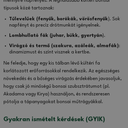
mennyire napfényes. A leghálásabb kültéri bonsai
típusok közé tartoznak:
Tűlevelűek (fenyők, borókák, vörösfenyők
). Sok
napfényt és precíz drótmunkát igényelnek.
Lombhullató fák (juhar, bükk, gyertyán
).
Virágzó és termő (szakura, azáleák, almafák)
:
dinamizmust és színt visznek a kertbe.
Ne feledje, hogy egy kis tálban lévő kültéri fa
korlátozott erőforrásokkal rendelkezik. Az egészséges
növekedés és a bőséges virágzás érdekében javasoljuk,
hogy csak jó minőségű bonsai szubsztrátumot (pl.
Akadama vagy Kirya) használjon, és rendszeresen
pótolja a tápanyagokat bonsai műtrágyákkal.
Gyakran ismételt kérdések (GYIK)