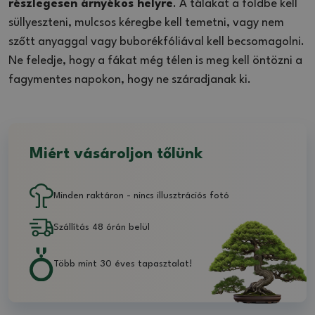
részlegesen árnyékos helyre
. A tálakat a földbe kell
süllyeszteni, mulcsos kéregbe kell temetni, vagy nem
szőtt anyaggal vagy buborékfóliával kell becsomagolni.
Ne feledje, hogy a fákat még télen is meg kell öntözni a
fagymentes napokon, hogy ne száradjanak ki.
Miért vásároljon tőlünk
Minden raktáron - nincs illusztrációs fotó
Szállítás 48 órán belül
Több mint 30 éves tapasztalat!