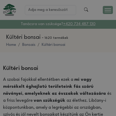
Tanácsra van szüksége?
+420 734 487 130
Kültéri bonsai
-
1620 termékek
Home
Bonsais
Kültéri bonsai
Kültéri bonsai
A szobai fajokkal ellentétben ezek a
mi vagy
mérsékelt éghajlatú területeink fás szárú
növényei
,
amelyeknek az évszakok változására
és
a friss levegőre
van szükségük
az élethez. Libčany-i
központunkban, amely a legrégebbi az országban,
szívós és jól nevelt bonsaikat készítünk az Ön kertje