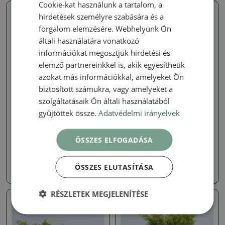
Cookie-kat használunk a tartalom, a
hirdetések személyre szabására és a
Valódi fotó
Valódi fotó
forgalom elemzésére. Webhelyünk Ön
általi használatára vonatkozó
információkat megosztjuk hirdetési és
elemző partnereinkkel is, akik egyesíthetik
azokat más információkkal, amelyeket Ön
biztosított számukra, vagy amelyeket a
szolgáltatásaik Ön általi használatából
Borókák - Juniperus
Borókák - Juniperus
gyűjtöttek össze.
Adatvédelmi irányelvek
Kültéri bonsai - Juniperus
Kültéri bonsai - Juniperus
chinensis Itoigawa-
chinensis Itoigawa-
Juniperus chinensis
Juniperus chinensis
ÖSSZES ELFOGADÁSA
SKU:
1578-VB2026-3037
SKU:
1578-VB2026-3065
ÖSSZES ELUTASÍTÁSA
71867 Ft
71867 Ft
RÉSZLETEK MEGJELENÍTÉSE
Valódi fotó
Valódi fotó