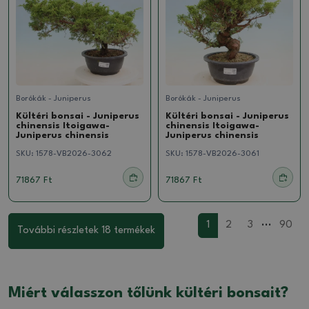
Borókák - Juniperus
Borókák - Juniperus
Kültéri bonsai - Juniperus
Kültéri bonsai - Juniperus
chinensis Itoigawa-
chinensis Itoigawa-
Juniperus chinensis
Juniperus chinensis
SKU:
1578-VB2026-3062
SKU:
1578-VB2026-3061
71867 Ft
71867 Ft
...
1
2
3
90
További részletek 18 termékek
Miért válasszon tőlünk kültéri bonsait?