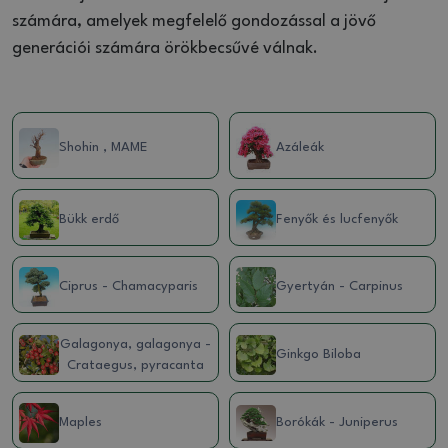
számára, amelyek megfelelő gondozással a jövő
generációi számára örökbecsűvé válnak.
Shohin , MAME
Azáleák
Bükk erdő
Fenyők és lucfenyők
Ciprus - Chamacyparis
Gyertyán - Carpinus
Galagonya, galagonya -
Ginkgo Biloba
Crataegus, pyracanta
Maples
Borókák - Juniperus