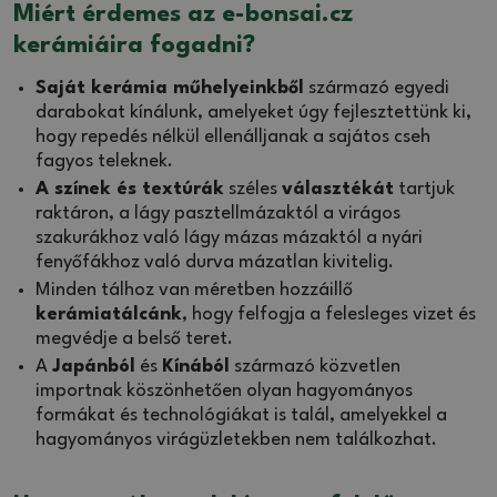
Miért érdemes az e-bonsai.cz
kerámiáira fogadni?
Saját kerámia műhelyeinkből
származó egyedi
darabokat kínálunk, amelyeket úgy fejlesztettünk ki,
hogy repedés nélkül ellenálljanak a sajátos cseh
fagyos teleknek.
A színek és textúrák
széles
választékát
tartjuk
raktáron, a lágy pasztellmázaktól a virágos
szakurákhoz való lágy mázas mázaktól a nyári
fenyőfákhoz való durva mázatlan kivitelig.
Minden tálhoz van méretben hozzáillő
kerámiatálcánk
, hogy felfogja a felesleges vizet és
megvédje a belső teret.
A
Japánból
és
Kínából
származó közvetlen
importnak köszönhetően olyan hagyományos
formákat és technológiákat is talál, amelyekkel a
hagyományos virágüzletekben nem találkozhat.