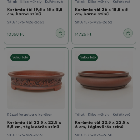
Tálak – Klika műhely – Kuřátková
Tálak – Klika műhely – Kuřátková
Kerámia tál 19,5 x 15 x 8,5
Kerámia tál 26 x 18,5 x 5
cm, barna színű
cm, barna színű
SKU:
1575-M26-2663
SKU:
1575-M26-2662
10368 Ft
14726 Ft
Valódi fotó
Valódi fotó
Kézzel forgatva a keréken
Tálak – Klika műhely – Kuřátková
Kerámia tál 22,5 x 22,5 x
Kerámia tál 22,5 x 22,5 x
5,5 cm, téglavörös színű
6 cm, téglavörös színű
SKU:
1575-M26-2661
SKU:
1575-M26-2660