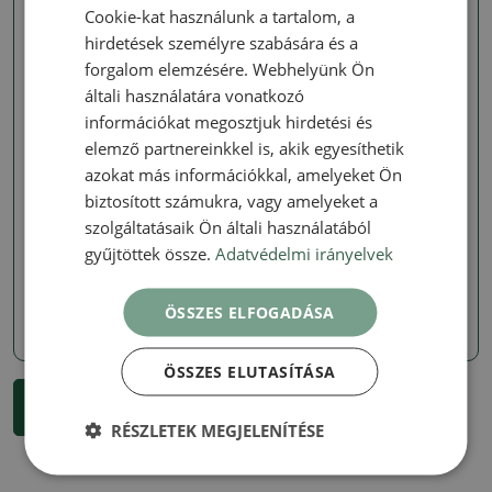
Cookie-kat használunk a tartalom, a
Valódi fotó
Valódi fotó
hirdetések személyre szabására és a
forgalom elemzésére. Webhelyünk Ön
általi használatára vonatkozó
információkat megosztjuk hirdetési és
elemző partnereinkkel is, akik egyesíthetik
azokat más információkkal, amelyeket Ön
biztosított számukra, vagy amelyeket a
Tálak – Klika műhely – Kuřátková
Tálak – Klika műhely – Kuřátková
szolgáltatásaik Ön általi használatából
Kerámia tál 31 x 31 x 7 cm,
Kerámia tál 27 x 27 x 7,5
gyűjtöttek össze.
Adatvédelmi irányelvek
barna színű
cm, barna színű
SKU:
1575-M26-2657
SKU:
1575-M26-2656
ÖSSZES ELFOGADÁSA
26747 Ft
26747 Ft
ÖSSZES ELUTASÍTÁSA
...
1
2
3
220
További részletek 18 termékek
RÉSZLETEK MEGJELENÍTÉSE