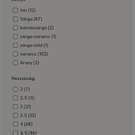
tan (12)
Sárga (87)
barnássárga (2)
sárga-narancs (1)
sárga-zöld (1)
narancs (102)
Arany (2)
Kék (522)
Hosszúság
Kék bézs (2)
barnáskék (7)
2 (7)
kék és fehér (13)
2.5 (11)
kék-szürke (1)
3 (21)
kék-fekete (1)
3.5 (33)
Tégla (54)
4 (68)
Barna (1213)
4.5 (46)