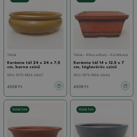
Tálak
Tálak – Klika műhely – Kuřátková
Kerámia tál 24 x 24 x 7,5
Kerámia tál 14 x 12,5 x 7
cm, barna színű
cm, téglavörös színű
SKU:
1575-M26-2667
SKU:
1575-M26-2666
4508 Ft
4508 Ft
Valódi fotó
Valódi fotó