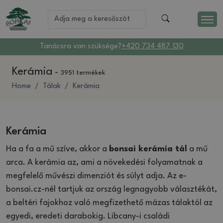
Tanácsra van szüksége?
+420 734 487 130
Kerámia
-
3951 termékek
Home
Tálak
Kerámia
Kerámia
Ha a fa a mű szíve, akkor a
bonsai kerámia tál
a mű
arca. A kerámia az, ami a növekedési folyamatnak a
megfelelő művészi dimenziót és súlyt adja. Az e-
bonsai.cz-nél tartjuk az ország legnagyobb választékát,
a beltéri fajokhoz való megfizethető mázas tálaktól az
egyedi, eredeti darabokig. Libcany-i családi