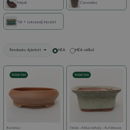
Héjak
Cascades
Tál + csészealj készlet
HÉA
HÉA nélkül
Rendezés: Ajánlott
Valódi fotó
Valódi fotó
Kerámia
Tálak – Klika műhely – Kuřátková