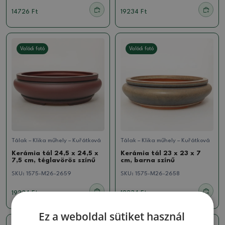
14726 Ft
19234 Ft
Valódi fotó
Valódi fotó
Tálak – Klika műhely – Kuřátková
Tálak – Klika műhely – Kuřátková
Kerámia tál 24,5 x 24,5 x
Kerámia tál 23 x 23 x 7
7,5 cm, téglavörös színű
cm, barna színű
SKU:
1575-M26-2659
SKU:
1575-M26-2658
19234 Ft
19234 Ft
Ez a weboldal sütiket használ