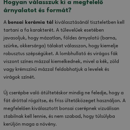
Hogyan válasszuk ki a megfelelő
árnyalatot és formát?
A
bonsai kerámia tál
kiválasztásánál tiszteletben kell
tartani a fa karakterét. A tűlevelűek esetében
javasoljuk, hogy mázatlan, földes árnyalatú (barna,
szürke, okkersárga) tálakat válasszon, hogy kiemelje
robusztus szépségüket. A lombhullató és virágos fák
viszont színes mázzal kiemelkednek, mivel a kék, zöld
vagy krémszínű mázzal feldobhatjuk a levelek és
virágok színét.
Új cserépbe való átültetéskor mindig ne feledje, hogy a
fát dróttal rögzítse, és friss ültetőközeget használjon. A
megfelelően kiválasztott bonsai cserépnek vizuálisan
stabilnak kell lennie, és nem szabad, hogy túlsúlyba
kerüljön maga a növény.