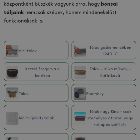
központként büszkék vagyunk arra, hogy
bonsai
táljaink
nemcsak szépek, hanem mindenekelőtt
funkcionálisak is.
Tálas gázkemencében
Mini tálak
1240 °C
Kézzel forgatva a
Tálak – Klika műhely –
keréken
Kuřátková
Tálak
Podmisky
Tálak nagy Kína - csak
Aláírt (jelölt) tálak
személyes átvétel vagy
raklapos szállítás