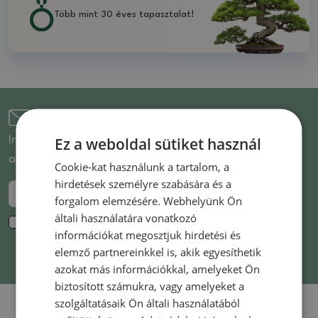
Több mint 30 éves tapasztalat!
Iratkozzon fel a hírlevélre
Ez a weboldal sütiket használ
Iratkozzon fel hírlevelünkre, és elsőként értesülhet az
akciós termékekről és újdonságokról!
Cookie-kat használunk a tartalom, a
hirdetések személyre szabására és a
Küldje el a
forgalom elemzésére. Webhelyünk Ön
általi használatára vonatkozó
Hozzájárulok a
személyes adatok
marketing célú
információkat megosztjuk hirdetési és
feldolgozásához. *
elemző partnereinkkel is, akik egyesíthetik
azokat más információkkal, amelyeket Ön
biztosított számukra, vagy amelyeket a
szolgáltatásaik Ön általi használatából