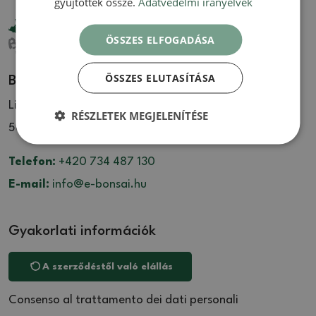
gyűjtöttek össze.
Adatvédelmi irányelvek
ÖSSZES ELFOGADÁSA
ÖSSZES ELUTASÍTÁSA
Bonsai Központ Libčany
Libčany 137
RÉSZLETEK MEGJELENÍTÉSE
503 22 Libčany
Telefon:
+420 734 487 130
E-mail:
info@e-bonsai.hu
Gyakorlati információk
A szerződéstől való elállás
Consenso al trattamento dei dati personali