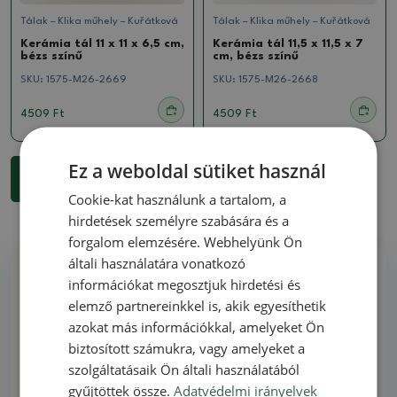
Tálak – Klika műhely – Kuřátková
Tálak – Klika műhely – Kuřátková
Kerámia tál 11 x 11 x 6,5 cm,
Kerámia tál 11,5 x 11,5 x 7
bézs színű
cm, bézs színű
SKU:
1575-M26-2669
SKU:
1575-M26-2668
4509 Ft
4509 Ft
Ez a weboldal sütiket használ
...
1
2
3
7
További részletek 18 termékek
Cookie-kat használunk a tartalom, a
hirdetések személyre szabására és a
forgalom elemzésére. Webhelyünk Ön
általi használatára vonatkozó
Miért vásároljon tőlünk
információkat megosztjuk hirdetési és
elemző partnereinkkel is, akik egyesíthetik
azokat más információkkal, amelyeket Ön
Minden raktáron - nincs illusztrációs fotó
biztosított számukra, vagy amelyeket a
szolgáltatásaik Ön általi használatából
Szállítás 48 órán belül
gyűjtöttek össze.
Adatvédelmi irányelvek