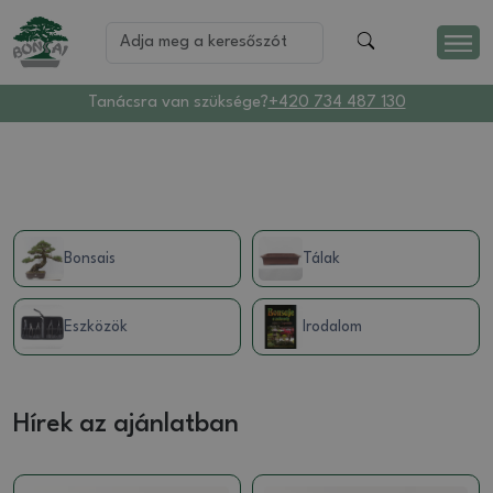
Tanácsra van szüksége?
+420 734 487 130
Bonsais
Tálak
Eszközök
Irodalom
Hírek az ajánlatban