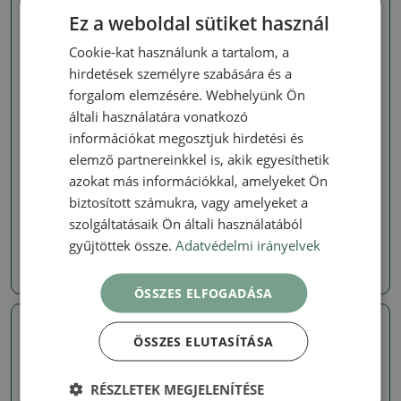
Ez a weboldal sütiket használ
Cookie-kat használunk a tartalom, a
hirdetések személyre szabására és a
forgalom elemzésére. Webhelyünk Ön
általi használatára vonatkozó
információkat megosztjuk hirdetési és
elemző partnereinkkel is, akik egyesíthetik
Mochna bokros
Mochna bokros
azokat más információkkal, amelyeket Ön
Kültéri bonsai – bokros
Kültéri bonsai - Potentila
potentilla – Potentilla
fruticosa
biztosított számukra, vagy amelyeket a
fruticosa Goldkissen
szolgáltatásaik Ön általi használatából
SKU:
1560-VB2026-2527
SKU:
1565-VB2026-2688
gyűjtöttek össze.
Adatvédelmi irányelvek
72126 Ft
13073 Ft
ÖSSZES ELFOGADÁSA
Valódi fotó
Valódi fotó
ÖSSZES ELUTASÍTÁSA
RÉSZLETEK MEGJELENÍTÉSE