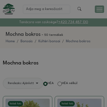
Tanácsra van szüksége?
+420 734 487 130
Mochna bokros
-
50 termékek
Home
Bonsais
Kültéri bonsai
Mochna bokros
Mochna bokros
HÉA
HÉA nélkül
Rendezés: Ajánlott
Valódi fotó
Valódi fotó