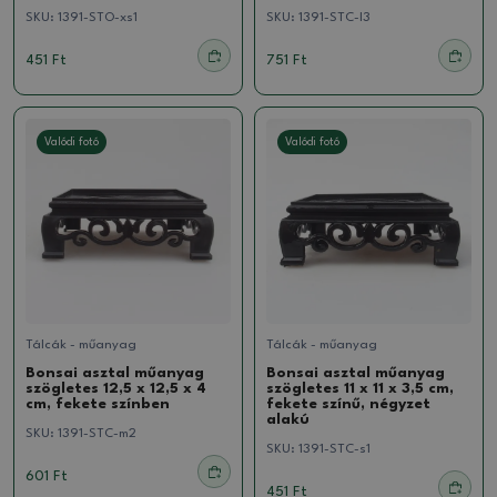
SKU:
1391-STO-xs1
SKU:
1391-STC-l3
451 Ft
751 Ft
Valódi fotó
Valódi fotó
Tálcák - műanyag
Tálcák - műanyag
Bonsai asztal műanyag
Bonsai asztal műanyag
szögletes 12,5 x 12,5 x 4
szögletes 11 x 11 x 3,5 cm,
cm, fekete színben
fekete színű, négyzet
alakú
SKU:
1391-STC-m2
SKU:
1391-STC-s1
601 Ft
451 Ft