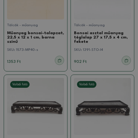
Tálcák - műanyag
Tálcák - műanyag
Műanyag bonsai-talapzat,
Bonsai asztal műanyag
22,5 x 12 x 1 cm, barna
téglalap 27 x 17,5 x 4 cm,
színű
fekete
SKU:
1573-MP40-s
SKU:
1391-STO-l4
1353 Ft
902 Ft
Valódi fotó
Valódi fotó