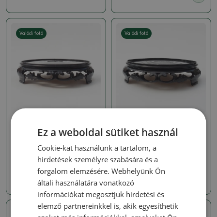
Valódi fotó
Valódi fotó
Tálcák - műanyag
Tálcák - műanyag
Ez a weboldal sütiket használ
Műanyag bonsai asztal
Műanyag bonsai asztal
kerek 21 x 21 x 5 cm,
kerek 17,5 x 17,5 x 4 cm,
Cookie-kat használunk a tartalom, a
fekete
fekete színben
hirdetések személyre szabására és a
SKU:
1391-STK-xl5
SKU:
1391-STK-l4
forgalom elemzésére. Webhelyünk Ön
902 Ft
751 Ft
általi használatára vonatkozó
információkat megosztjuk hirdetési és
elemző partnereinkkel is, akik egyesíthetik
Valódi fotó
Valódi fotó