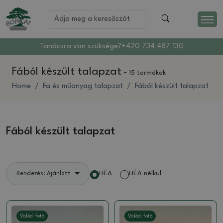
Tanácsra van szüksége?
+420 734 487 130
Fából készült talapzat
-
15 termékek
Home
Fa és műanyag talapzat
Fából készült talapzat
Fából készült talapzat
HÉA
HÉA nélkül
Rendezés: Ajánlott
Valódi fotó
Valódi fotó