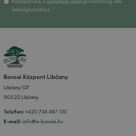
Hozzájárulok a
személyes adatok
marketing célú
feldolgozásához. *
Bonsai Központ Libčany
Libčany 137
503 22 Libčany
Telefon:
+420 734 487 130
E-mail:
info@e-bonsai.hu