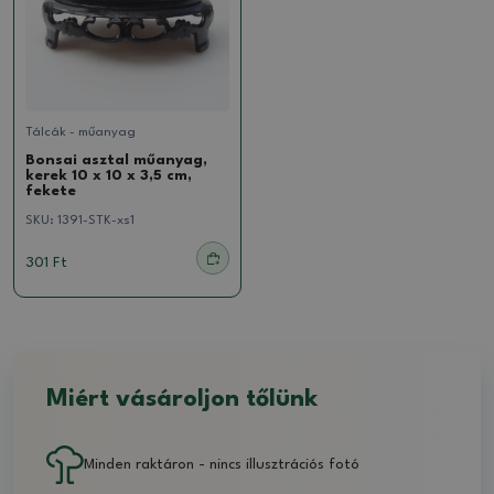
Tálcák - műanyag
Bonsai asztal műanyag,
kerek 10 x 10 x 3,5 cm,
fekete
SKU:
1391-STK-xs1
301 Ft
Miért vásároljon tőlünk
Minden raktáron - nincs illusztrációs fotó