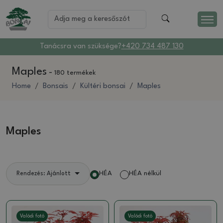
Tanácsra van szüksége?
+420 734 487 130
Maples
-
180 termékek
Home
Bonsais
Kültéri bonsai
Maples
Maples
HÉA
HÉA nélkül
Rendezés: Ajánlott
Valódi fotó
Valódi fotó