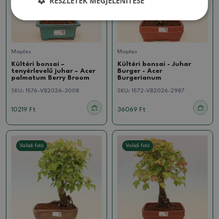
RÉSZLETEK MEGJELENÍTÉSE
Maples
Maples
Kültéri bonsai –
Kültéri bonsai - Juhar
tenyérlevelű juhar – Acer
Burger - Acer
palmatum Berry Broom
Burgerianum
SKU:
1576-VB2026-3008
SKU:
1572-VB2026-2987
10219 Ft
36069 Ft
Valódi fotó
Valódi fotó