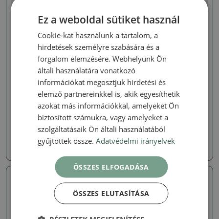
Ez a weboldal sütiket használ
Cookie-kat használunk a tartalom, a
hirdetések személyre szabására és a
forgalom elemzésére. Webhelyünk Ön
általi használatára vonatkozó
információkat megosztjuk hirdetési és
Maples
Maples
elemző partnereinkkel is, akik egyesíthetik
Kültéri bonsai –
Kültéri bonsai –
azokat más információkkal, amelyeket Ön
tenyérlevelű juhar – Acer
tenyérlevelű juhar – Acer
palmatum Berry Broom
palmatum Berry Broom
biztosított számukra, vagy amelyeket a
szolgáltatásaik Ön általi használatából
SKU:
1576-VB2026-3011
SKU:
1576-VB2026-3009
gyűjtöttek össze.
Adatvédelmi irányelvek
10219 Ft
10219 Ft
ÖSSZES ELFOGADÁSA
Valódi fotó
Valódi fotó
ÖSSZES ELUTASÍTÁSA