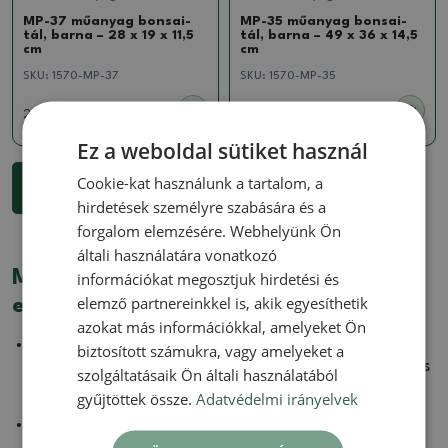
MP-37 műanyag bonsai-
MP-35 műanyag bonsai-
tál, barna – 28 x 19 x 11,5
tál, barna – 49 x 36 x 14,5
cm
cm
SKU:
1570-MP-37
SKU:
1570-MP-35
2855 Ft
4358 Ft
Ez a weboldal sütiket használ
...
Cookie-kat használunk a tartalom, a
1
2
3
225
További részletek 18 termékek
hirdetések személyre szabására és a
forgalom elemzésére. Webhelyünk Ön
általi használatára vonatkozó
Miért érdemes itt bonsai tálakat és
információkat megosztjuk hirdetési és
elemző partnereinkkel is, akik egyesíthetik
edényeket keresni?
azokat más információkkal, amelyeket Ön
Több ezer különböző formájú
,
színű
és
méretű
biztosított számukra, vagy amelyeket a
edényt
tartunk
raktáron
, így a kezdők és az igényes
szolgáltatásaik Ön általi használatából
gyűjtők számára is találunk valamit.
gyűjtöttek össze.
Adatvédelmi irányelvek
Egyedi
kerámia
bonsai
tálainkat
magas
hőmérsékleten égetjük
, így biztosítva teljes