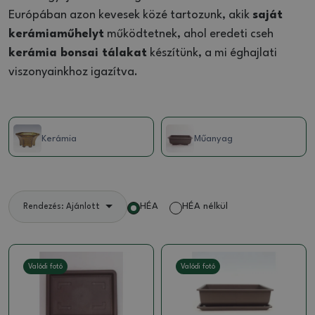
Európában azon kevesek közé tartozunk, akik
saját
kerámiaműhelyt
működtetnek, ahol eredeti cseh
kerámia bonsai tálakat
készítünk, a mi éghajlati
viszonyainkhoz igazítva.
Kerámia
Műanyag
HÉA
HÉA nélkül
Rendezés: Ajánlott
Valódi fotó
Valódi fotó