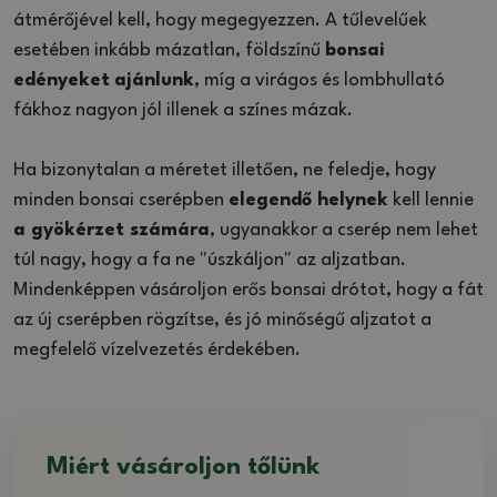
átmérőjével kell, hogy megegyezzen. A tűlevelűek
esetében inkább mázatlan, földszínű
bonsai
edényeket
ajánlunk
, míg a virágos és lombhullató
fákhoz nagyon jól illenek a színes mázak.
Ha bizonytalan a méretet illetően, ne feledje, hogy
minden bonsai cserépben
elegendő helynek
kell lennie
a gyökérzet számára
, ugyanakkor a cserép nem lehet
túl nagy, hogy a fa ne "úszkáljon" az aljzatban.
Mindenképpen vásároljon erős bonsai drótot, hogy a fát
az új cserépben rögzítse, és jó minőségű aljzatot a
megfelelő vízelvezetés érdekében.
Miért vásároljon tőlünk