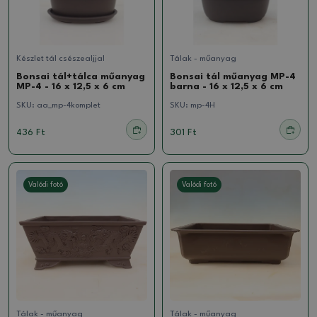
Készlet tál csészealjjal
Tálak - műanyag
Bonsai tál+tálca műanyag
Bonsai tál műanyag MP-4
MP-4 - 16 x 12,5 x 6 cm
barna - 16 x 12,5 x 6 cm
SKU:
aa_mp-4komplet
SKU:
mp-4H
436 Ft
301 Ft
Valódi fotó
Valódi fotó
Tálak - műanyag
Tálak - műanyag