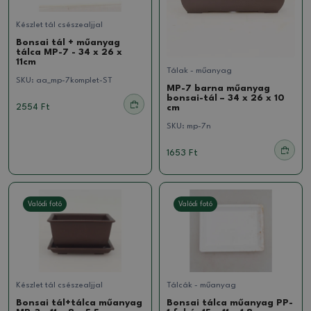
Készlet tál csészealjjal
Bonsai tál + műanyag
tálca MP-7 - 34 x 26 x
11cm
Tálak - műanyag
SKU:
aa_mp-7komplet-ST
MP-7 barna műanyag
bonsai-tál – 34 x 26 x 10
2554 Ft
cm
SKU:
mp-7n
1653 Ft
Valódi fotó
Valódi fotó
Készlet tál csészealjjal
Tálcák - műanyag
Bonsai tál+tálca műanyag
Bonsai tálca műanyag PP-