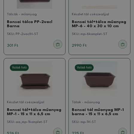
Tálcák - műanyag
Készlet tál csészealjjal
Bonsai tálca PP-2vacl
Bonsai tál+tálca műanyag
Barna
MP-6 - 40 x 30 x 10 cm
SKU:
PP-2vaclH-ST
SKU:
mp-6komplet-ST
301 Ft
2990 Ft
Valódi fotó
Valódi fotó
Készlet tál csészealjjal
Tálak - műanyag
Bonsai tál+tálca műanyag
Bonsai tál műanyag MP-1
MP-1 - 15 x 11 x 6,5 cm
barna - 15 x 11 x 6,5 cm
SKU:
aa_mp-1komplet-ST
SKU:
mp-1H-ST
526 Ft
225 Ft