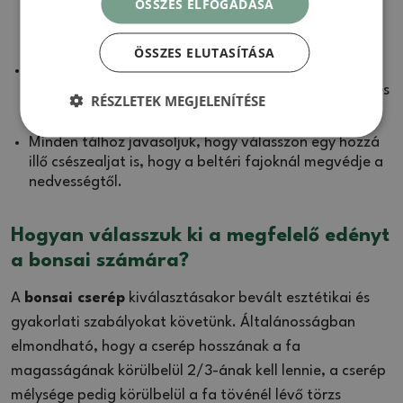
ÖSSZES ELFOGADÁSA
ellenállóképességüket és hosszú élettartamukat a
szabadban.
ÖSSZES ELUTASÍTÁSA
A kerámia mellett
könnyű és tartós műanyag
tálakat
is tartunk, amelyek ideálisak a termesztés és
RÉSZLETEK MEGJELENÍTÉSE
formázás első szakaszában.
Minden tálhoz javasoljuk, hogy válasszon egy hozzá
illő csészealjat is, hogy a beltéri fajoknál megvédje a
nedvességtől.
Hogyan válasszuk ki a megfelelő edényt
a bonsai számára?
A
bonsai cserép
kiválasztásakor bevált esztétikai és
gyakorlati szabályokat követünk. Általánosságban
elmondható, hogy a cserép hosszának a fa
magasságának körülbelül 2/3-ának kell lennie, a cserép
mélysége pedig körülbelül a fa tövénél lévő törzs