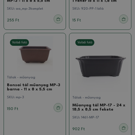
MP-3 - 11 x 8 x 5,5 cm
1 fehér 15 x 11 x 1,8 cm
SKU:
aa_mp-3komplet
SKU:
920-PP-1 bílá
255 Ft
15 Ft
Valódi fotó
Valódi fotó
Tálak - műanyag
Bonsai tál műanyag MP-3
barna - 11 x 8 x 5,5 cm
SKU:
mp-3
Tálak - műanyag
Műanyag tál MP-17 - 24 x
150 Ft
18,5 x 8,5 cm fekete
SKU:
1461-MP-17
902 Ft