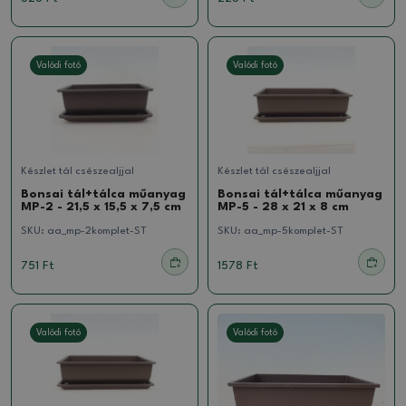
Valódi fotó
Valódi fotó
Készlet tál csészealjjal
Készlet tál csészealjjal
Bonsai tál+tálca műanyag
Bonsai tál+tálca műanyag
MP-2 - 21,5 x 15,5 x 7,5 cm
MP-5 - 28 x 21 x 8 cm
SKU:
aa_mp-2komplet-ST
SKU:
aa_mp-5komplet-ST
751 Ft
1578 Ft
Valódi fotó
Valódi fotó