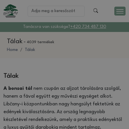
Tanácsra van szüksége?
+420 734 487 130
Tálak
-
4039 termékek
Home
Tálak
Tálak
A bonsai tál
nem csupán az aljzat tárolására szolgál,
hanem a fával együtt egy művészi egységet alkot.
Libčany-i központunkban nagy hangsúlyt fektetünk az
edények kiválasztására. Az ország legnagyobb
készletével rendelkezünk, amely a praktikus edényektől
a luxus gyűjtői darabokig mindent tartalmaz.