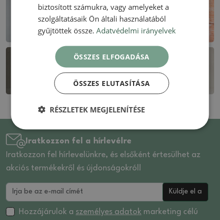
biztosított számukra, vagy amelyeket a
szolgáltatásaik Ön általi használatából
gyűjtöttek össze.
Adatvédelmi irányelvek
ÖSSZES ELFOGADÁSA
ÖSSZES ELUTASÍTÁSA
RÉSZLETEK MEGJELENÍTÉSE
Iratkozzon fel a hírlevélre
Iratkozzon fel hírlevelünkre, és elsőként értesülhet az
akciós termékekről és újdonságokról!
Küldje el a
Hozzájárulok a
személyes adatok
marketing célú