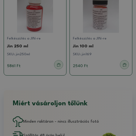
Felkészülés a JIN-re
Felkészülés a JIN-re
Jin 250 ml
Jin 100 ml
SKU:
jin250ml
SKU:
jin169
5861 Ft
2540 Ft
Miért vásároljon tőlünk
Minden raktáron - nincs illusztrációs fotó
Szállítás 48 órán belül