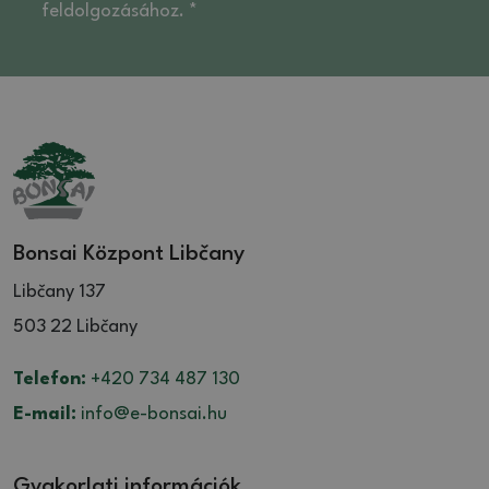
feldolgozásához. *
Bonsai Központ Libčany
Libčany 137
503 22 Libčany
Telefon:
+420 734 487 130
E-mail:
info@e-bonsai.hu
Gyakorlati információk