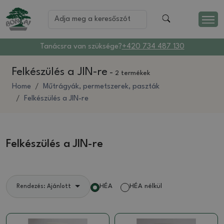
Tanácsra van szüksége?
+420 734 487 130
Felkészülés a JIN-re
-
2 termékek
Home
Műtrágyák, permetszerek, paszták
Felkészülés a JIN-re
Felkészülés a JIN-re
HÉA
HÉA nélkül
Rendezés: Ajánlott