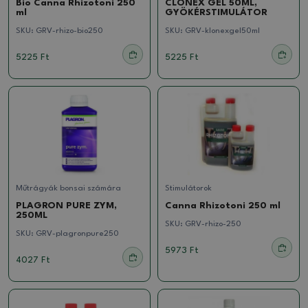
Bio Canna Rhizotoni 250
CLONEX GÉL 50ML,
ml
GYÖKÉRSTIMULÁTOR
SKU:
GRV-rhizo-bio250
SKU:
GRV-klonexgel50ml
5225 Ft
5225 Ft
Műtrágyák bonsai számára
Stimulátorok
PLAGRON PURE ZYM,
Canna Rhizotoni 250 ml
250ML
SKU:
GRV-rhizo-250
SKU:
GRV-plagronpure250
5973 Ft
4027 Ft