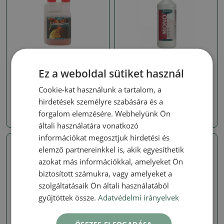
Műtrágyák bonsai számára
Műtrágyák bonsai számára
Ez a weboldal sütiket használ
CANNAZYM, 250ML
CANNA mono vasaló vas 1
liter
SKU:
GRV-cannazym250
Cookie-kat használunk a tartalom, a
SKU:
GRV-Monozelezo1l
hirdetések személyre szabására és a
2964 Ft
forgalom elemzésére. Webhelyünk Ön
4326 Ft
általi használatára vonatkozó
információkat megosztjuk hirdetési és
elemző partnereinkkel is, akik egyesíthetik
azokat más információkkal, amelyeket Ön
biztosított számukra, vagy amelyeket a
szolgáltatásaik Ön általi használatából
gyűjtöttek össze.
Adatvédelmi irányelvek
Stimulátorok
Műtrágyák bonsai számára
Canna Rhizotoni 500 ml
PLAGRON PURE ZYM,
ÖSSZES ELFOGADÁSA