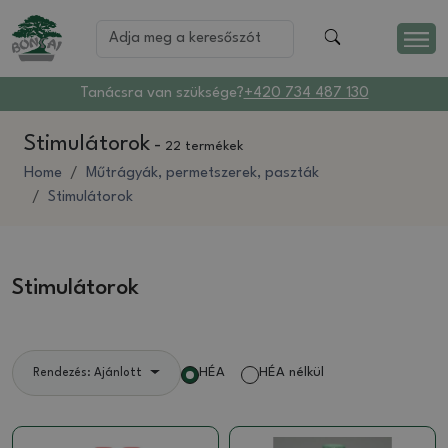
Tanácsra van szüksége?
+420 734 487 130
Stimulátorok
-
22 termékek
Home
Műtrágyák, permetszerek, paszták
Stimulátorok
Stimulátorok
HÉA
HÉA nélkül
Rendezés: Ajánlott