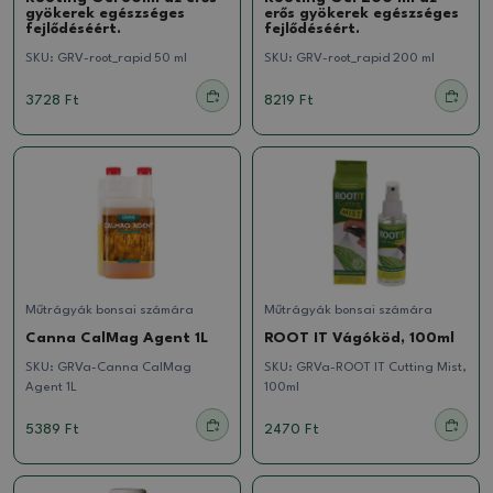
gyökerek egészséges
erős gyökerek egészséges
fejlődéséért.
fejlődéséért.
SKU:
GRV-root_rapid 50 ml
SKU:
GRV-root_rapid 200 ml
3728 Ft
8219 Ft
Műtrágyák bonsai számára
Műtrágyák bonsai számára
Canna CalMag Agent 1L
ROOT IT Vágóköd, 100ml
SKU:
GRVa-Canna CalMag
SKU:
GRVa-ROOT IT Cutting Mist,
Agent 1L
100ml
5389 Ft
2470 Ft