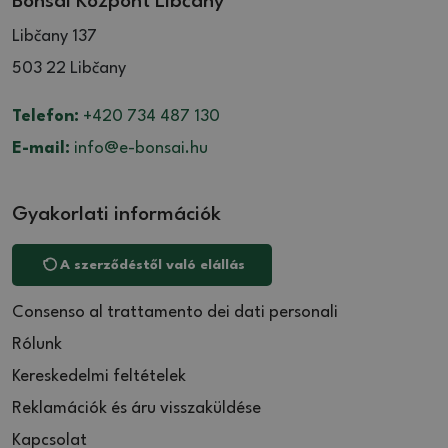
Bonsai Központ Libčany
Libčany 137
503 22 Libčany
Telefon:
+420 734 487 130
E-mail:
info@e-bonsai.hu
Gyakorlati információk
A szerződéstől való elállás
Consenso al trattamento dei dati personali
Rólunk
Kereskedelmi feltételek
Reklamációk és áru visszaküldése
Kapcsolat