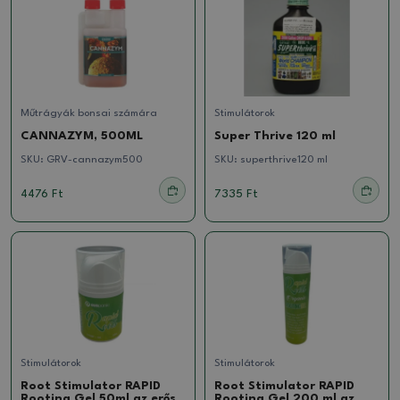
Műtrágyák bonsai számára
Stimulátorok
CANNAZYM, 500ML
Super Thrive 120 ml
SKU:
GRV-cannazym500
SKU:
superthrive120 ml
4476 Ft
7335 Ft
Stimulátorok
Stimulátorok
Root Stimulator RAPID
Root Stimulator RAPID
Rooting Gel 50ml az erős
Rooting Gel 200 ml az