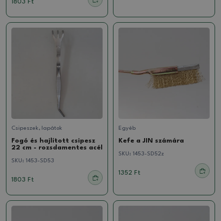
1803 Ft
Csipeszek, lapátok
Egyéb
Fogó és hajlított csipesz
Kefe a JIN számára
22 cm - rozsdamentes acél
SKU:
1453-SD52z
SKU:
1453-SD53
1352 Ft
1803 Ft