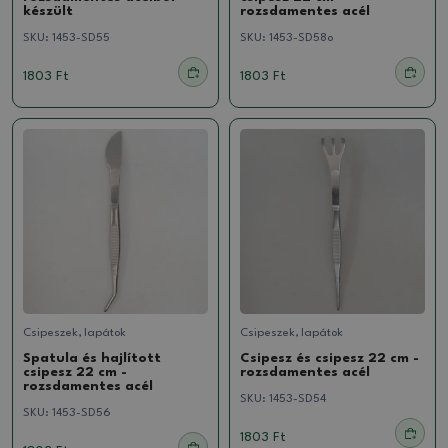
készült
rozsdamentes acél
SKU:
1453-SD55
SKU:
1453-SD58o
1803 Ft
1803 Ft
Csipeszek, lapátok
Csipeszek, lapátok
Spatula és hajlított
Csipesz és csipesz 22 cm -
csipesz 22 cm -
rozsdamentes acél
rozsdamentes acél
SKU:
1453-SD54
SKU:
1453-SD56
1803 Ft