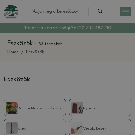
Tanácsra van szüksége?
+420 734 487 130
Eszközök
-
133 termékek
Home
Eszközök
Eszközök
Bonsai Master eszközök
Ryuga
Kínai
Vésők, kések