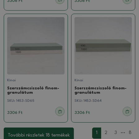
3306 Ft
3306 Ft
Kínai
Kínai
Szerszámcsiszoló finom-
Szerszámcsiszoló finom-
granulátum
granulátum
SKU:
1453-SD65
SKU:
1453-SD64
3306 Ft
3306 Ft
...
1
2
3
8
További részletek 18 termékek