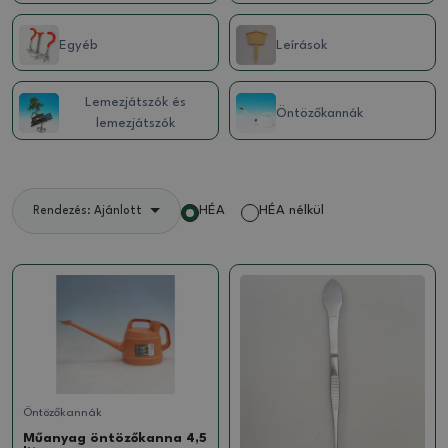
Egyéb
Leírások
Lemezjátszók és
Öntözőkannák
lemezjátszók
HÉA
HÉA nélkül
Rendezés: Ajánlott
Öntözőkannák
Műanyag öntözőkanna 4,5