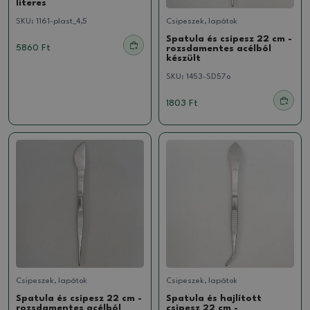
literes
SKU:
1161-plast_4,5
Csipeszek, lapátok
Spatula és csipesz 22 cm -
5860 Ft
rozsdamentes acélból
készült
SKU:
1453-SD57o
1803 Ft
Csipeszek, lapátok
Csipeszek, lapátok
Spatula és csipesz 22 cm -
Spatula és hajlított
rozsdamentes acélból
csipesz 22 cm -