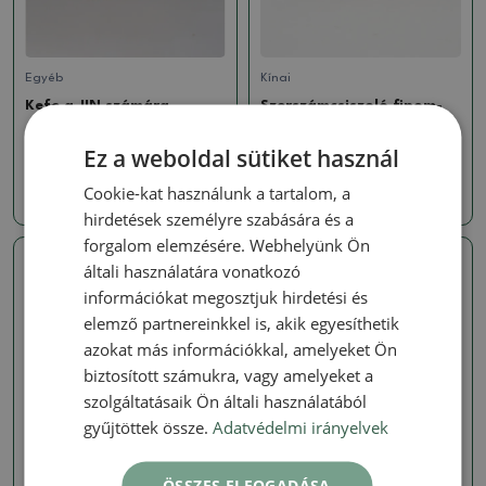
Egyéb
Kínai
Kefe a JIN számára
Szerszámcsiszoló finom-
granulátum
SKU:
1453-SD49z
Ez a weboldal sütiket használ
SKU:
1453-SD70
1352 Ft
Cookie-kat használunk a tartalom, a
3306 Ft
hirdetések személyre szabására és a
forgalom elemzésére. Webhelyünk Ön
általi használatára vonatkozó
információkat megosztjuk hirdetési és
elemző partnereinkkel is, akik egyesíthetik
azokat más információkkal, amelyeket Ön
biztosított számukra, vagy amelyeket a
szolgáltatásaik Ön általi használatából
gyűjtöttek össze.
Adatvédelmi irányelvek
Kínai
Kínai
ÖSSZES ELFOGADÁSA