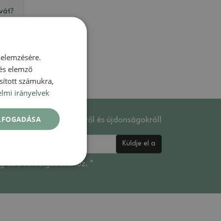
avát?
 elemzésére.
 és elemző
sított számukra,
lmi irányelvek
ELFOGADÁSA
ülhet az akciós termékekről és újdonságokról!
Küldje el a
 célú feldolgozásához. *