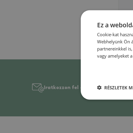
Be
Ez a webolda
Még 
Cookie-kat haszná
Webhelyünk Ön ál
partnereinkkel is
vagy amelyeket a 
RÉSZLETEK M
Iratkozzon fel a hírlevélre