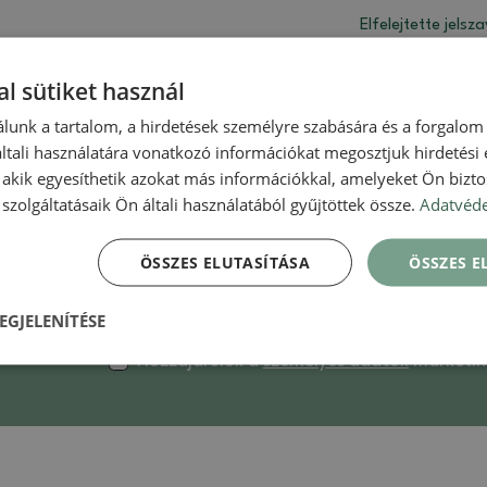
Elfelejtette jelsz
jelentkezés
l sütiket használ
nincs fiókod?
Szerezze be az előnyöket és regisztráljon!
lunk a tartalom, a hirdetések személyre szabására és a forgalom
tali használatára vonatkozó információkat megosztjuk hirdetési
, akik egyesíthetik azokat más információkkal, amelyeket Ön bizto
szolgáltatásaik Ön általi használatából gyűjtöttek össze.
Adatvéde
ÖSSZES ELUTASÍTÁSA
ÖSSZES 
Iratkozzon fel hírlevelünkre, és elsőként értes
EGJELENÍTÉSE
Hozzájárulok a
személyes adatok
marketing