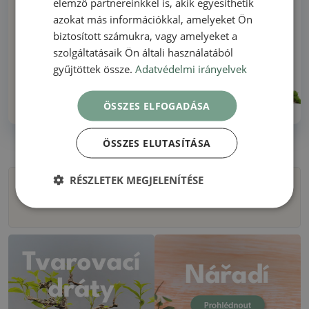
elemző partnereinkkel is, akik egyesíthetik
azokat más információkkal, amelyeket Ön
Minden raktáron - nincs illusztrációs fotó
biztosított számukra, vagy amelyeket a
szolgáltatásaik Ön általi használatából
Szállítás 48 órán belül
gyűjtöttek össze.
Adatvédelmi irányelvek
Több mint 30 éves tapasztalat!
ÖSSZES ELFOGADÁSA
ÖSSZES ELUTASÍTÁSA
RÉSZLETEK MEGJELENÍTÉSE
Szűrők