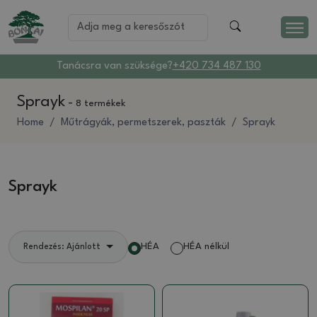
Tanácsra van szüksége?
+420 734 487 130
Sprayk
-
8 termékek
Home
Műtrágyák, permetszerek, paszták
Sprayk
Sprayk
HÉA
HÉA nélkül
Rendezés: Ajánlott