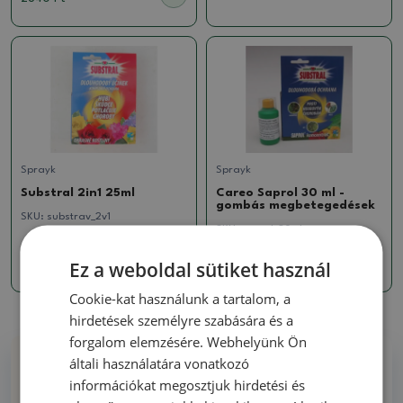
Sprayk
Sprayk
Substral 2in1 25ml
Careo Saprol 30 ml -
gombás megbetegedések
SKU:
substrav_2v1
SKU:
saprol_30ml
1638 Ft
Ez a weboldal sütiket használ
1428 Ft
Cookie-kat használunk a tartalom, a
hirdetések személyre szabására és a
forgalom elemzésére. Webhelyünk Ön
általi használatára vonatkozó
Miért vásároljon tőlünk
információkat megosztjuk hirdetési és