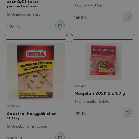
szer 0,5 literes
SKU:
careo 30 ml
permetezőben
SKU:
mospilan_sprej
1683 Ft
1187 Ft
Sprayk
Mospilan 20SP 2 x 1,8 g
SKU:
mospilan2x1,8g
Sprayk
781 Ft
Substral hangyák ellen
100 g
SKU:
substral_mravenci
2840 Ft