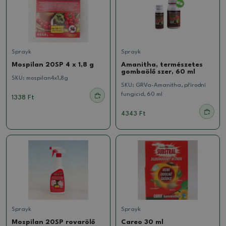
Sprayk
Sprayk
Mospilan 20SP 4 x 1,8 g
Amanitha, természetes
gombaölő szer, 60 ml
SKU:
mospilan4x1,8g
SKU:
GRVa-Amanitha, přírodní
fungicid, 60 ml
1338 Ft
4343 Ft
Sprayk
Sprayk
Mospilan 20SP rovarölő
Careo 30 ml