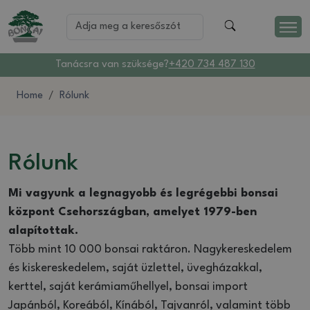
Tanácsra van szüksége?
+420 734 487 130
Home
Rólunk
Rólunk
Mi vagyunk a legnagyobb és legrégebbi bonsai
központ Csehországban, amelyet 1979-ben
alapítottak.
Több mint 10 000 bonsai raktáron. Nagykereskedelem
és kiskereskedelem, saját üzlettel, üvegházakkal,
kerttel, saját kerámiaműhellyel, bonsai import
Japánból, Koreából, Kínából, Tajvanról, valamint több