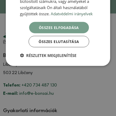
biztosított számukra, vagy amelyeket a
szolgáltatásaik Ön általi használatából
gyűjtöttek össze.
Adatvédelmi irányelvek
ÖSSZES ELFOGADÁSA
ÖSSZES ELUTASÍTÁSA
RÉSZLETEK MEGJELENÍTÉSE
Bonsai Központ Libčany
Libčany 137
503 22 Libčany
Telefon:
+420 734 487 130
E-mail:
info@e-bonsai.hu
Gyakorlati információk