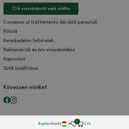
A szerződéstől való elállás
Consenso al trattamento dei dati personali
Rólunk
Kereskedelmi feltételek
Reklamációk és áru visszaküldése
Kapcsolat
Sütik beállításai
Kövessen minket
0
Bejelentkezés
0
Ft