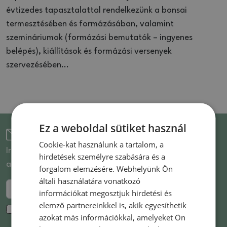
évtizedes tapasztalattal rendelkezünk a bonsai
termesztésében és formázásában, valamint
szemináriumok (formázási bemutatók – ingyenes
belépés), kiállítások és formázási versenyek
szervezésében...
Ez a weboldal sütiket használ
Iratkozzon fel a hírlevélre
Cookie-kat használunk a tartalom, a
Iratkozzon fel hírlevelünkre, és elsőként értesülhet az
hirdetések személyre szabására és a
akciós termékekről és újdonságokról!
forgalom elemzésére. Webhelyünk Ön
általi használatára vonatkozó
Küldje el a
információkat megosztjuk hirdetési és
elemző partnereinkkel is, akik egyesíthetik
Hozzájárulok a
személyes adatok
marketing célú
azokat más információkkal, amelyeket Ön
feldolgozásához. *