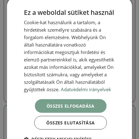
Ez a weboldal sütiket használ
Cookie-kat használunk a tartalom, a
hirdetések személyre szabására és a
forgalom elemzésére. Webhelyünk Ön
általi használatára vonatkozó
információkat megosztjuk hirdetési és
Quince
Quince
elemző partnereinkkel is, akik egyesíthetik
Kültéri bonsai -
Kültéri bonsai -
azokat más információkkal, amelyeket Ön
Chaneomeles speciosa
Chaneomeles speciosa
Chojubai
Chojubai
biztosított számukra, vagy amelyeket a
szolgáltatásaik Ön általi használatából
SKU:
1540-VB2026-2001
SKU:
1540-VB2026-1998
gyűjtöttek össze.
Adatvédelmi irányelvek
71856 Ft
71856 Ft
ÖSSZES ELFOGADÁSA
Valódi fotó
Valódi fotó
ÖSSZES ELUTASÍTÁSA