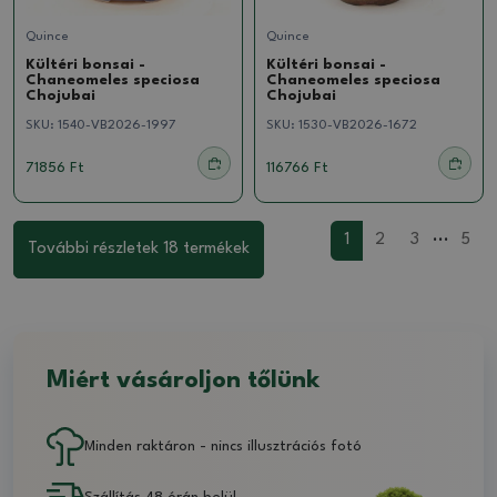
Quince
Quince
Kültéri bonsai -
Kültéri bonsai -
Chaneomeles speciosa
Chaneomeles speciosa
Chojubai
Chojubai
SKU:
1540-VB2026-1997
SKU:
1530-VB2026-1672
71856 Ft
116766 Ft
...
1
2
3
5
További részletek 18 termékek
Miért vásároljon tőlünk
Minden raktáron - nincs illusztrációs fotó