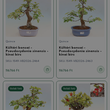
Quince
Quince
Kültéri bonsai -
Kültéri bonsai -
Pseudocydonia sinensis -
Pseudocydonia sinensis -
kínai birs
kínai birs
SKU:
1549-VB2026-2464
SKU:
1549-VB2026-2463
116766 Ft
116766 Ft
Valódi fotó
Valódi fotó