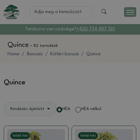
Tanácsra van szüksége?
+420 734 487 130
Quince
-
82 termékek
Home
Bonsais
Kültéri bonsai
Quince
Quince
HÉA
HÉA nélkül
Rendezés: Ajánlott
Valódi fotó
Valódi fotó