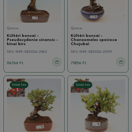
Quince
Quince
Kültéri bonsai -
Kültéri bonsai -
Pseudocydonia sinensis -
Chaneomeles speciosa
kínai birs
Chojubai
SKU:
1549-VB2026-2462
SKU:
1540-VB2026-2009
116766 Ft
71856 Ft
Valódi fotó
Valódi fotó