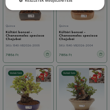
RÉSZLETEK MEGJELENÍTÉSE
Quince
Quince
Kültéri bonsai -
Kültéri bonsai -
Chaneomeles speciosa
Chaneomeles speciosa
Chojubai
Chojubai
SKU:
1540-VB2026-2005
SKU:
1540-VB2026-2004
71856 Ft
71856 Ft
Valódi fotó
Valódi fotó