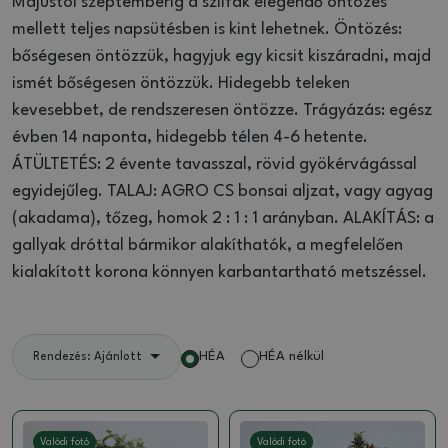
Májustól szeptemberig a szilfák elegendő öntözés
mellett teljes napsütésben is kint lehetnek. Öntözés:
bőségesen öntözzük, hagyjuk egy kicsit kiszáradni, majd
ismét bőségesen öntözzük. Hidegebb teleken
kevesebbet, de rendszeresen öntözze. Trágyázás: egész
évben 14 naponta, hidegebb télen 4-6 hetente.
ÁTÜLTETÉS: 2 évente tavasszal, rövid gyökérvágással
egyidejűleg. TALAJ: AGRO CS bonsai aljzat, vagy agyag
(akadama), tőzeg, homok 2 : 1 : 1 arányban. ALAKÍTÁS: a
gallyak dróttal bármikor alakíthatók, a megfelelően
kialakított korona könnyen karbantartható metszéssel.
HÉA
HÉA nélkül
Rendezés: Ajánlott
Valódi fotó
Valódi fotó