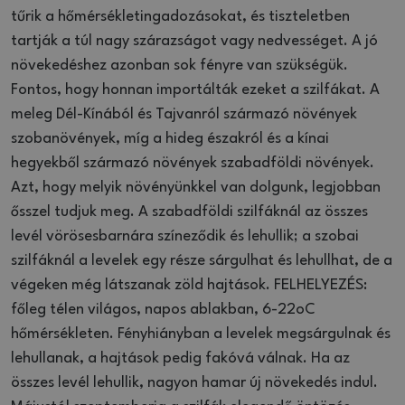
tűrik a hőmérsékletingadozásokat, és tiszteletben
tartják a túl nagy szárazságot vagy nedvességet. A jó
növekedéshez azonban sok fényre van szükségük.
Fontos, hogy honnan importálták ezeket a szilfákat. A
meleg Dél-Kínából és Tajvanról származó növények
szobanövények, míg a hideg északról és a kínai
hegyekből származó növények szabadföldi növények.
Azt, hogy melyik növényünkkel van dolgunk, legjobban
ősszel tudjuk meg. A szabadföldi szilfáknál az összes
levél vörösesbarnára színeződik és lehullik; a szobai
szilfáknál a levelek egy része sárgulhat és lehullhat, de a
végeken még látszanak zöld hajtások. FELHELYEZÉS:
főleg télen világos, napos ablakban, 6-22oC
hőmérsékleten. Fényhiányban a levelek megsárgulnak és
lehullanak, a hajtások pedig fakóvá válnak. Ha az
összes levél lehullik, nagyon hamar új növekedés indul.