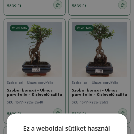
5839 Ft
5839 Ft
Valódi fotó
Valódi fotó
Szobai szil - Ulmus parvifolia
Szobai szil - Ulmus parvifolia
Szobai bonsai - Ulmus
Szobai bonsai - Ulmus
parvifolia - Kislevelű szilfa
parvifolia - Kislevelű szilfa
SKU:
1577-PB26-2648
SKU:
1577-PB26-2653
5839 Ft
5839 Ft
Ez a weboldal sütiket használ