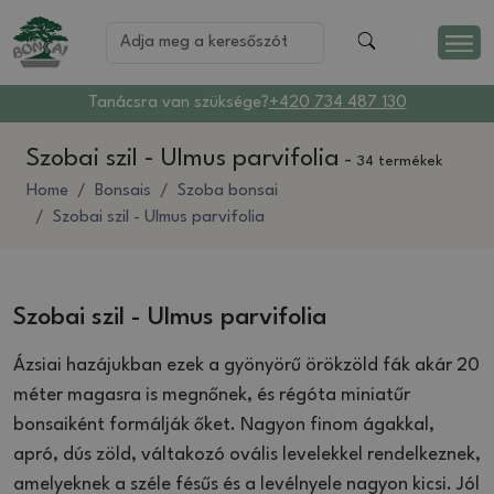
Tanácsra van szüksége?
+420 734 487 130
Szobai szil - Ulmus parvifolia
-
34 termékek
Home
Bonsais
Szoba bonsai
Szobai szil - Ulmus parvifolia
Szobai szil - Ulmus parvifolia
Ázsiai hazájukban ezek a gyönyörű örökzöld fák akár 20
méter magasra is megnőnek, és régóta miniatűr
bonsaiként formálják őket. Nagyon finom ágakkal,
apró, dús zöld, váltakozó ovális levelekkel rendelkeznek,
amelyeknek a széle fésűs és a levélnyele nagyon kicsi. Jól