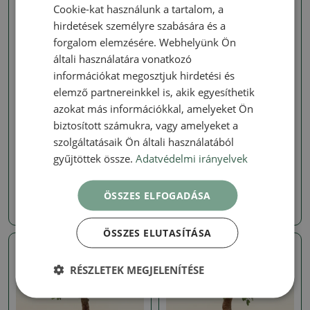
Cookie-kat használunk a tartalom, a
Valódi fotó
Valódi fotó
hirdetések személyre szabására és a
forgalom elemzésére. Webhelyünk Ön
általi használatára vonatkozó
információkat megosztjuk hirdetési és
elemző partnereinkkel is, akik egyesíthetik
azokat más információkkal, amelyeket Ön
biztosított számukra, vagy amelyeket a
Szobai szil - Ulmus parvifolia
Szobai szil - Ulmus parvifolia
szolgáltatásaik Ön általi használatából
Szobai bonsai - Ulmus
Szobai bonsai - Ulmus
gyűjtöttek össze.
Adatvédelmi irányelvek
parvifolia - Kislevelű szilfa
parvifolia - Kislevelű szilfa
SKU:
1577-PB26-2647
SKU:
1558-PB26-2163
ÖSSZES ELFOGADÁSA
5839 Ft
6738 Ft
ÖSSZES ELUTASÍTÁSA
Valódi fotó
Valódi fotó
RÉSZLETEK MEGJELENÍTÉSE