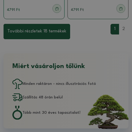
4791 Ft
4791 Ft
1
2
További részletek 18 termékek
Miért vásároljon tőlünk
Minden raktáron - nincs illusztrációs fotó
Szállítás 48 órán belül
Több mint 30 éves tapasztalat!