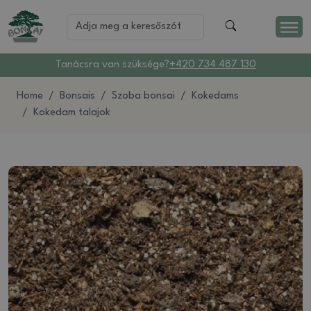
Tanácsra van szüksége?
+420 734 487 130
Home
Bonsais
Szoba bonsai
Kokedams
Kokedam talajok