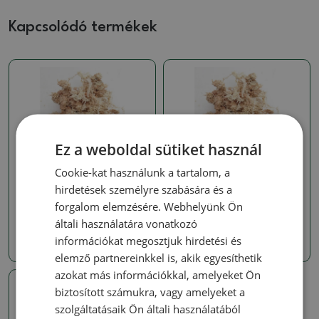
Kapcsolódó termékek
Ez a weboldal sütiket használ
Kokedam talajok
Kokedam talajok
Cookie-kat használunk a tartalom, a
Sphagnum - tőzegmoha
Sphagnum - tőzegmoha
hirdetések személyre szabására és a
50 gr
SKU:
1161-sphagnum
forgalom elemzésére. Webhelyünk Ön
SKU:
1161-sphagnum50
általi használatára vonatkozó
1037 Ft
információkat megosztjuk hirdetési és
1037 Ft
elemző partnereinkkel is, akik egyesíthetik
azokat más információkkal, amelyeket Ön
biztosított számukra, vagy amelyeket a
szolgáltatásaik Ön általi használatából