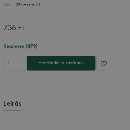
SKU:
297b-zem 30
736
Ft
Készleten (1179)
Hozzáadás a kosárhoz
Leírás