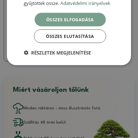
gyűjtöttek össze.
Adatvédelmi irányelvek
ÖSSZES ELFOGADÁSA
Kokedam talajok
Keto 2 l
ÖSSZES ELUTASÍTÁSA
SKU:
297b-keto 2l
RÉSZLETEK MEGJELENÍTÉSE
2554 Ft
Miért vásároljon tőlünk
Minden raktáron - nincs illusztrációs fotó
Szállítás 48 órán belül