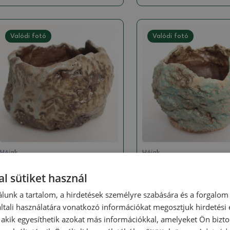
Valódi fotó
Valódi fotó
Héjak
Héjak
Kerámia kagyló 7,5 x 7 x 5
Kerámia héj 7 x 7 x 
l sütiket használ
cm , zöld színű
zöld színű
SKU:
1569b-M26-2622
SKU:
1569b-M26-2621
lunk a tartalom, a hirdetések személyre szabására és a forgalom
tali használatára vonatkozó információkat megosztjuk hirdetési
1803 Ft
1803 Ft
, akik egyesíthetik azokat más információkkal, amelyeket Ön bizto