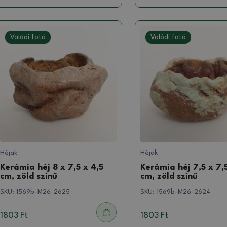
Valódi fotó
Valódi fotó
Héjak
Héjak
Kerámia héj 8 x 7,5 x 4,5
Kerámia héj 7,5 x 7,5
cm, zöld színű
cm, zöld színű
SKU:
1569b-M26-2625
SKU:
1569b-M26-2624
1803 Ft
1803 Ft