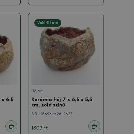
Valódi fotó
Héjak
 x 6,5
Kerámia héj 7 x 6,5 x 5,5
cm, zöld színű
SKU:
1569b-M26-2627
1803 Ft