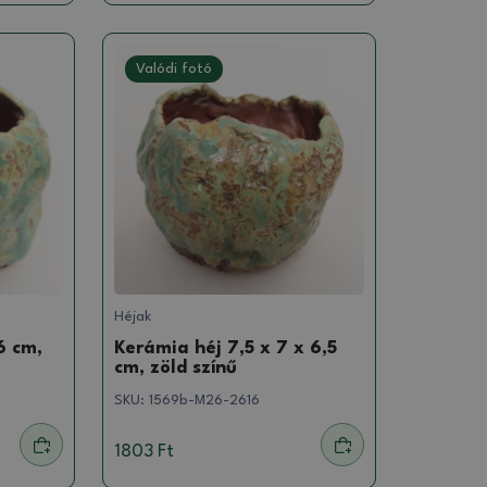
Valódi fotó
Héjak
6 cm,
Kerámia héj 7,5 x 7 x 6,5
cm, zöld színű
SKU:
1569b-M26-2616
1803 Ft