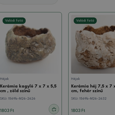
Valódi fotó
Valódi fotó
Héjak
Héjak
Kerámia kagyló 7 x 7 x 5,5
Kerámia héj 7,5 x 7 
cm , zöld színű
cm, fehér színű
SKU:
1569b-M26-2626
SKU:
1569b-M26-2632
1803 Ft
1803 Ft