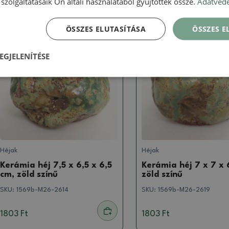
szolgáltatásaik Ön általi használatából gyűjtöttek össze.
Adatvéde
ÖSSZES ELUTASÍTÁSA
ÖSSZES 
Valódi fotó
Valódi fotó
EGJELENÍTÉSE
Héjak
Héjak
Kerámia héj 7,5 x 6,5 x 6,5
Kerámia héj 7 x 7 x 
cm, zöld színű
zöld színű
SKU:
1569b-M26-2614
SKU:
1569b-M26-2619
1803 Ft
1803 Ft