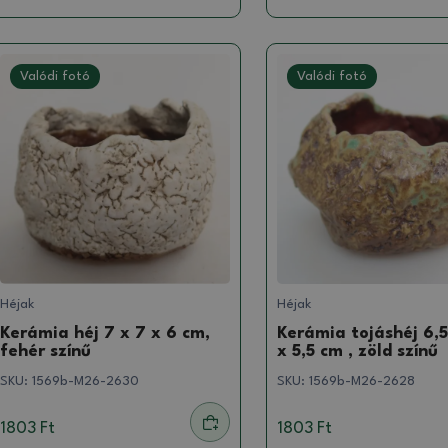
Valódi fotó
Valódi fotó
Héjak
Héjak
Kerámia héj 7 x 7 x 6 cm,
Kerámia tojáshéj 6,5
fehér színű
x 5,5 cm , zöld színű
SKU:
1569b-M26-2630
SKU:
1569b-M26-2628
1803 Ft
1803 Ft