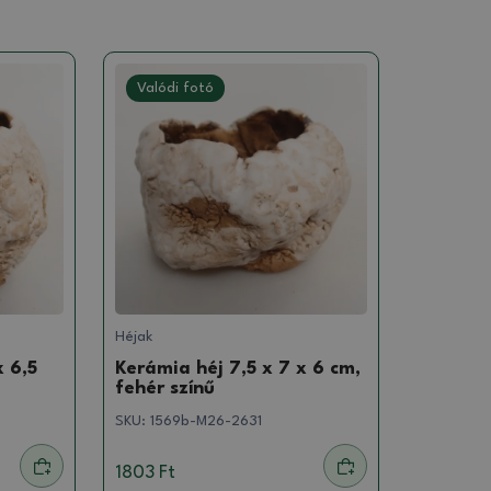
Valódi fotó
Héjak
x 6,5
Kerámia héj 7,5 x 7 x 6 cm,
fehér színű
SKU:
1569b-M26-2631
1803 Ft