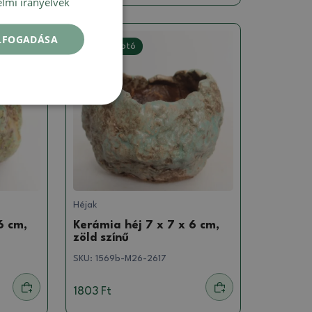
lmi irányelvek
ELFOGADÁSA
Valódi fotó
Héjak
6 cm,
Kerámia héj 7 x 7 x 6 cm,
zöld színű
SKU:
1569b-M26-2617
1803 Ft