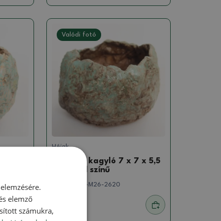
Valódi fotó
Héjak
7 cm,
Kerámia kagyló 7 x 7 x 5,5
cm , zöld színű
SKU:
1569b-M26-2620
 elemzésére.
 és elemző
1803 Ft
sított számukra,