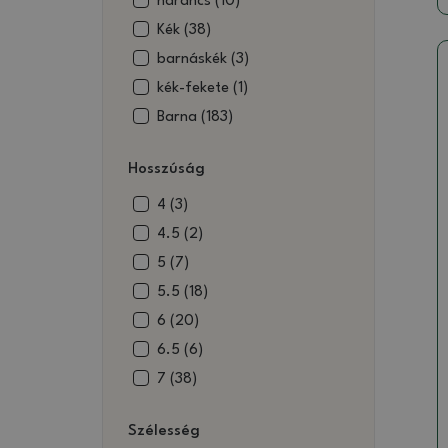
narancs (10)
Kék (38)
barnáskék (3)
kék-fekete (1)
Barna (183)
barna és fehér (3)
Hosszúság
barna-zöld (13)
Bézs (14)
4 (3)
bézsbarna (2)
4.5 (2)
Fehér (5)
5 (7)
Bilagreen (1)
5.5 (18)
Fekete (8)
6 (20)
Fekete és kék (5)
6.5 (6)
fekete és zöld (2)
7 (38)
Kék-barna (8)
7.5 (38)
Szélesség
piros-zöld (1)
8 (22)