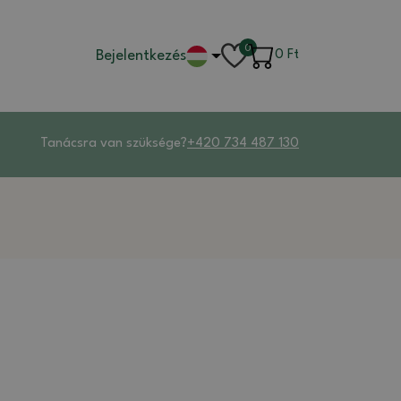
0
Bejelentkezés
0
Ft
Tanácsra van szüksége?
+420 734 487 130