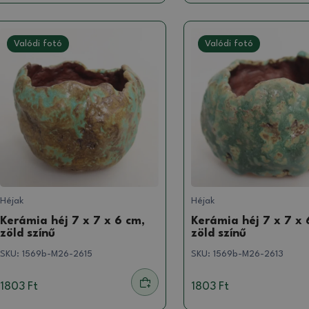
Valódi fotó
Valódi fotó
Héjak
Héjak
Kerámia héj 7 x 7 x 6 cm,
Kerámia héj 7 x 7 x 
zöld színű
zöld színű
SKU:
1569b-M26-2615
SKU:
1569b-M26-2613
1803 Ft
1803 Ft