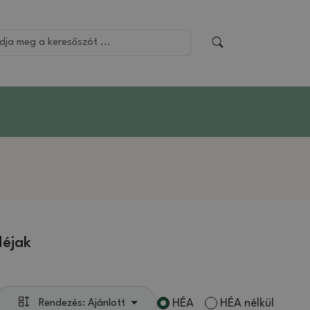
Héjak
HÉA
HÉA nélkül
Rendezés: Ajánlott