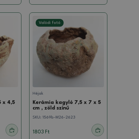
Valódi fotó
Héjak
 x 4,5
Kerámia kagyló 7,5 x 7 x 5
cm , zöld színű
SKU:
1569b-M26-2623
1803 Ft