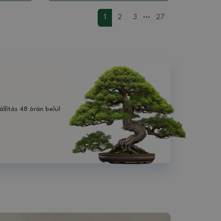
...
1
2
3
27
állítás 48 órán belül