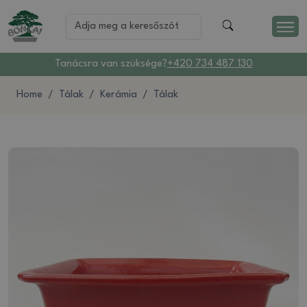
Tanácsra van szüksége?
+420 734 487 130
Home
Tálak
Kerámia
Tálak