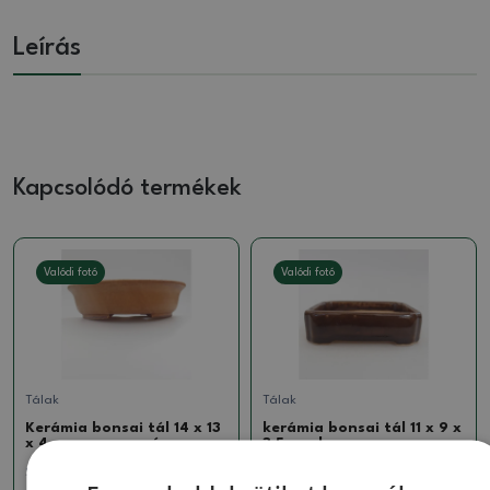
Leírás
Kapcsolódó termékek
Valódi fotó
Valódi fotó
Tálak
Tálak
Kerámia bonsai tál 14 x 13
kerámia bonsai tál 11 x 9 x
x 4 cm, narancssárga
3,5 cm, barna
SKU:
1279-M24-1690
SKU:
1275-M24-1543