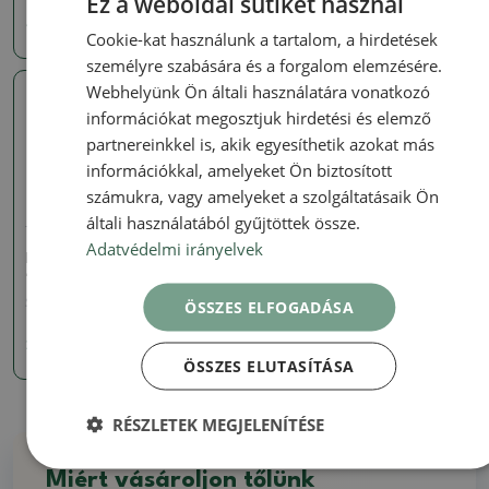
Ez a weboldal sütiket használ
4358 Ft
2855 Ft
Cookie-kat használunk a tartalom, a hirdetések
személyre szabására és a forgalom elemzésére.
Webhelyünk Ön általi használatára vonatkozó
Valódi fotó
információkat megosztjuk hirdetési és elemző
partnereinkkel is, akik egyesíthetik azokat más
információkkal, amelyeket Ön biztosított
számukra, vagy amelyeket a szolgáltatásaik Ön
általi használatából gyűjtöttek össze.
Tálak
Adatvédelmi irányelvek
kerámia bonsai tál 8 x 7 x
4,5 cm, rózsaszínű
ÖSSZES ELFOGADÁSA
SKU:
1290-M24-1905
2254 Ft
ÖSSZES ELUTASÍTÁSA
RÉSZLETEK MEGJELENÍTÉSE
Miért vásároljon tőlünk