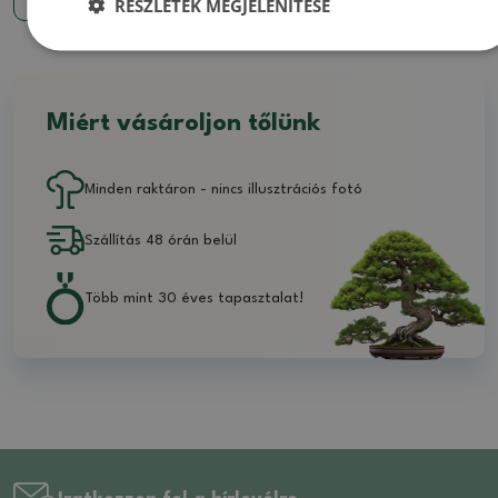
RÉSZLETEK MEGJELENÍTÉSE
Miért vásároljon tőlünk
Minden raktáron - nincs illusztrációs fotó
Szállítás 48 órán belül
Több mint 30 éves tapasztalat!