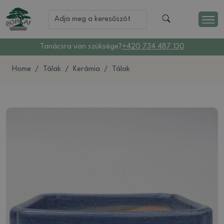
Tanácsra van szüksége?
+420 734 487 130
Home
Tálak
Kerámia
Tálak