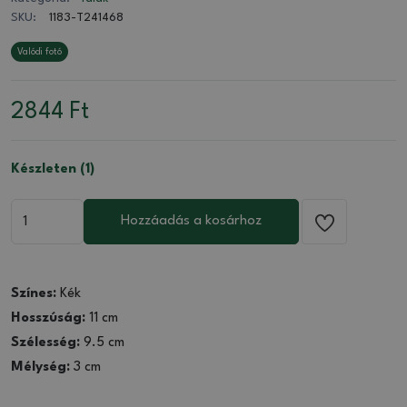
SKU:
1183-T241468
Valódi fotó
2844
Ft
Készleten (1)
Hozzáadás a kosárhoz
Színes:
Kék
Hosszúság:
11 cm
Szélesség:
9.5 cm
Mélység:
3 cm