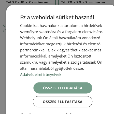
Tál 22 x 18 x 7 cm barna
Tál 20 x 20 x 9 cm barna
SKU:
1451-BC25-GS-255
SKU:
1451-BC25-ZQ-225
Ez a weboldal sütiket használ
5838 Ft
4341 Ft
Cookie-kat használunk a tartalom, a hirdetések
személyre szabására és a forgalom elemzésére.
Webhelyünk Ön általi használatára vonatkozó
Valódi fotó
információkat megosztjuk hirdetési és elemző
partnereinkkel is, akik egyesíthetik azokat más
információkkal, amelyeket Ön biztosított
számukra, vagy amelyeket a szolgáltatásaik Ön
általi használatából gyűjtöttek össze.
Adatvédelmi irányelvek
Tálak
ÖSSZES ELFOGADÁSA
Tál 16 x 16 x 6,5 cm barna
színben
ÖSSZES ELUTASÍTÁSA
SKU:
1451-BC25-ZQ-4
4341 Ft