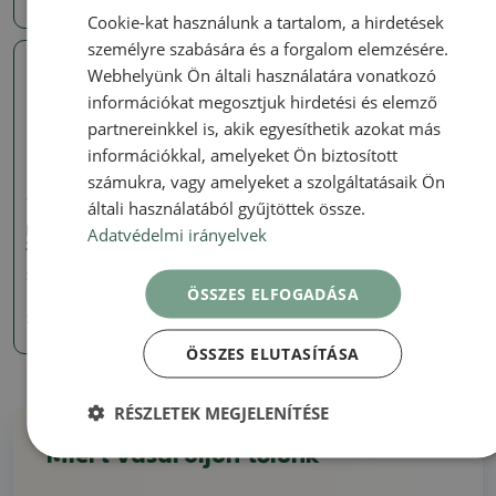
Cookie-kat használunk a tartalom, a hirdetések
személyre szabására és a forgalom elemzésére.
Webhelyünk Ön általi használatára vonatkozó
Valódi fotó
információkat megosztjuk hirdetési és elemző
partnereinkkel is, akik egyesíthetik azokat más
információkkal, amelyeket Ön biztosított
számukra, vagy amelyeket a szolgáltatásaik Ön
általi használatából gyűjtöttek össze.
Tálak
Adatvédelmi irányelvek
kerámia bonsai tál 9 x 8 x
3,5 cm, rózsaszínű
SKU:
1290-M24-1912
ÖSSZES ELFOGADÁSA
2844 Ft
ÖSSZES ELUTASÍTÁSA
RÉSZLETEK MEGJELENÍTÉSE
Miért vásároljon tőlünk