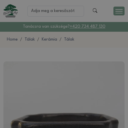
Tanácsra van szüksége?
+420 734 487 130
Home
Tálak
Kerámia
Tálak