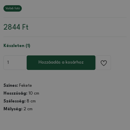
Valódi fotó
2844
Ft
Készleten (1)
Hozzáadás a kosárhoz
Színes:
Fekete
Hosszúság:
10 cm
Szélesség:
8 cm
Mélység:
2 cm