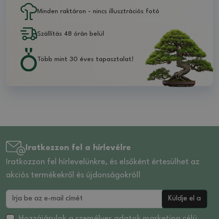
Minden raktáron - nincs illusztrációs fotó
Szállítás 48 órán belül
Több mint 30 éves tapasztalat!
Iratkozzon fel a hírlevélre
Iratkozzon fel hírlevelünkre, és elsőként értesülhet az
akciós termékekről és újdonságokról!
Küldje el a
Hozzájárulok a
személyes adatok
marketing célú