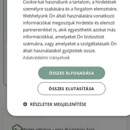
Cookie-kat használunk a tartalom, a hirdetések
személyre szabására és a forgalom elemzésére.
Webhelyünk Ön általi használatára vonatkozó
információkat megosztjuk hirdetési és elemző
partnereinkkel is, akik egyesíthetik azokat más
információkkal, amelyeket Ön biztosított
számukra, vagy amelyeket a szolgáltatásaik Ön
általi használatából gyűjtöttek össze.
Harangjáték
Adatvédelmi irányelvek
Fém szélcsengő, sárga
SKU:
1466-zv-6
ÖSSZES ELFOGADÁSA
5861 Ft
ÖSSZES ELUTASÍTÁSA
RÉSZLETEK MEGJELENÍTÉSE
Miért vásároljon tőlünk
Minden raktáron - nincs illusztrációs fotó