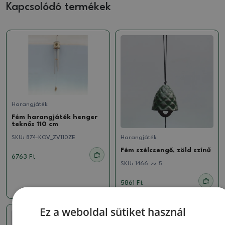
Kapcsolódó termékek
Harangjáték
Fém harangjáték henger
teknős 110 cm
SKU:
874-KOV_ZV110ZE
Harangjáték
Fém szélcsengő, zöld színű
6763 Ft
SKU:
1466-zv-5
5861 Ft
Ez a weboldal sütiket használ