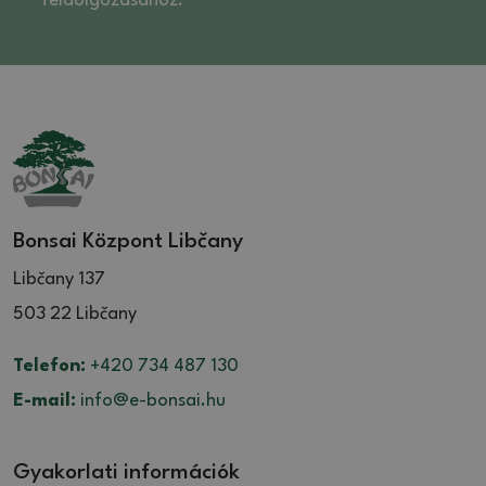
feldolgozásához. *
Bonsai Központ Libčany
Libčany 137
503 22 Libčany
Telefon:
+420 734 487 130
E-mail:
info@e-bonsai.hu
Gyakorlati információk