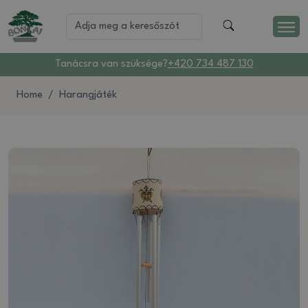
Tanácsra van szüksége?
+420 734 487 130
Home
Harangjáték