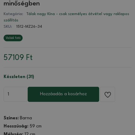
minőségben
Kategória:
Tálak nagy Kína - csak személyes átvétel vagy raklapos
szállítás
SKU:
1512-MZ26-34
Valódi fotó
57109
Ft
Készleten (31)
Hozzáadás a kosárhoz
Színes:
Barna
Hosszúság:
59 cm
Mélység:
12 cm