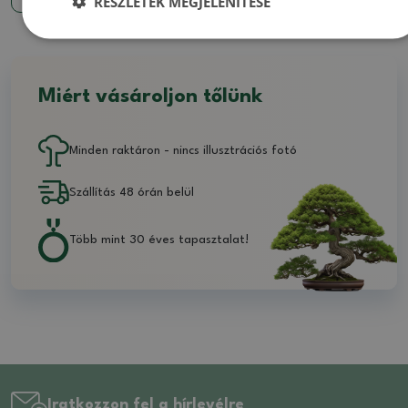
RÉSZLETEK MEGJELENÍTÉSE
Miért vásároljon tőlünk
Minden raktáron - nincs illusztrációs fotó
Szállítás 48 órán belül
Több mint 30 éves tapasztalat!
Iratkozzon fel a hírlevélre