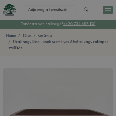
Tanácsra van szüksége?
+420 734 487 130
Home
Tálak
Kerámia
Tálak nagy Kína - csak személyes átvétel vagy raklapos
szállítás