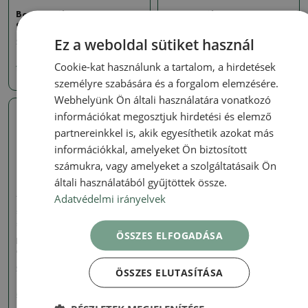
Bonsai tál 46,5 x 37,5 x 10
Bonsai tál 52 x 39 x 16 cm,
cm
natúr színben
Ez a weboldal sütiket használ
SKU:
1516-MZ26-111
SKU:
1510-MZ26-26
Cookie-kat használunk a tartalom, a hirdetések
14728 Ft
14728 Ft
személyre szabására és a forgalom elemzésére.
Webhelyünk Ön általi használatára vonatkozó
információkat megosztjuk hirdetési és elemző
Valódi fotó
partnereinkkel is, akik egyesíthetik azokat más
információkkal, amelyeket Ön biztosított
számukra, vagy amelyeket a szolgáltatásaik Ön
általi használatából gyűjtöttek össze.
Adatvédelmi irányelvek
Tálak nagy Kína - csak
személyes átvétel vagy raklapos
szállítás
ÖSSZES ELFOGADÁSA
Bonsai tál 59 x 45,5 x 12
cm - japán minőségben
SKU:
1512-MZ26-34
ÖSSZES ELUTASÍTÁSA
57109 Ft