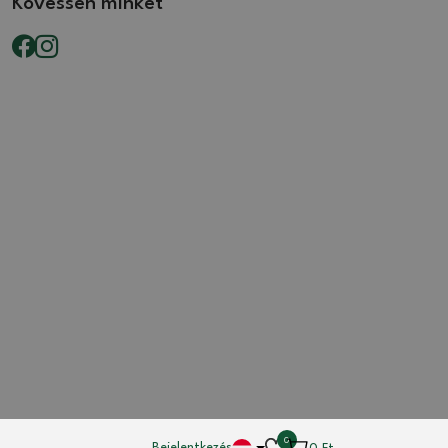
Kövessen minket
0
Bejelentkezés