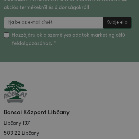
akciós termékekről és újdonságokról!
Küldje el a
Hozzájárulok a
személyes adatok
marketing célú
feldolgozásához. *
Bonsai Központ Libčany
Libčany 137
503 22 Libčany