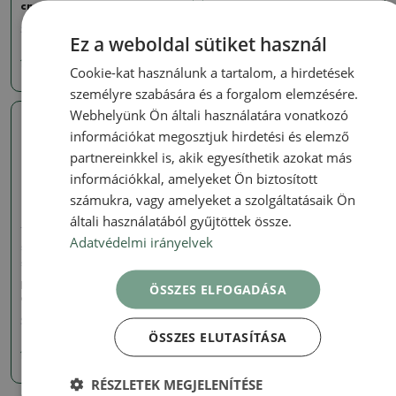
cm, natúr színben
cm - japán minőségben
SKU:
1512-MZ26-31
SKU:
1516-MZ26-122
Ez a weboldal sütiket használ
14671 Ft
19162 Ft
Cookie-kat használunk a tartalom, a hirdetések
személyre szabására és a forgalom elemzésére.
Webhelyünk Ön általi használatára vonatkozó
Valódi fotó
információkat megosztjuk hirdetési és elemző
partnereinkkel is, akik egyesíthetik azokat más
információkkal, amelyeket Ön biztosított
számukra, vagy amelyeket a szolgáltatásaik Ön
általi használatából gyűjtöttek össze.
Tálak nagy Kína - csak
Adatvédelmi irányelvek
személyes átvétel vagy raklapos
szállítás
Bonsai tál 38,5 x 32 x 10,5
ÖSSZES ELFOGADÁSA
cm - japán minőségben
SKU:
1516-MZ26-89
ÖSSZES ELUTASÍTÁSA
14671 Ft
RÉSZLETEK MEGJELENÍTÉSE