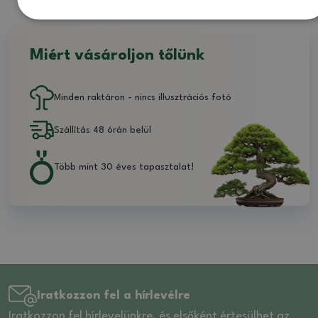
Miért vásároljon tőlünk
Minden raktáron - nincs illusztrációs fotó
Szállítás 48 órán belül
Több mint 30 éves tapasztalat!
Iratkozzon fel a hírlevélre
Iratkozzon fel hírlevelünkre, és elsőként értesülhet az