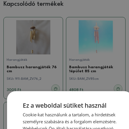
Kapcsolódó termékek
Harangjáték
Harangjáték
Bambusz harangjáték 76
Bambusz harangjáték
cm
1épület 85 cm
SKU:
911-BAM_ZV76_2
SKU:
BAM_ZV85cm
3005 Ft
4808 Ft
Ez a weboldal sütiket használ
Cookie-kat használunk a tartalom, a hirdetések
személyre szabására és a forgalom elemzésére.
Webhelyünk Ön általi használatára vonatkozó