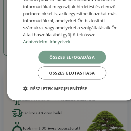
információkat megosztjuk hirdetési és elemző
partnereinkkel is, akik egyesíthetik azokat más
Harangjáték
információkkal, amelyeket Ön biztosított
Fém harangjáték henger
számukra, vagy amelyeket a szolgáltatásaik Ön
gyík 110 cm
általi használatából gyűjtöttek össze.
SKU:
874-KOV_ZV110JE
Adatvédelmi irányelvek
6762 Ft
ÖSSZES ELFOGADÁSA
ÖSSZES ELUTASÍTÁSA
Miért vásároljon tőlünk
RÉSZLETEK MEGJELENÍTÉSE
Minden raktáron - nincs illusztrációs fotó
Szállítás 48 órán belül
Több mint 30 éves tapasztalat!